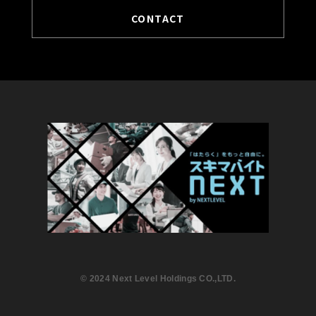
CONTACT
©︎ 2024 Next Level Holdings CO.,LTD.